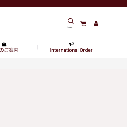
Search
のご案内
International Order