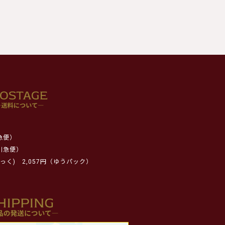
急便）
川急便）
っく)
2,057円（ゆうパック）