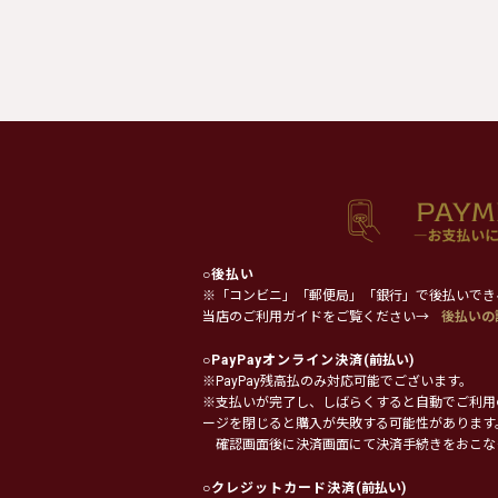
○
後払い
※「コンビニ」「郵便局」「銀行」で後払いでき
当店のご利用ガイドをご覧ください→
後払いの
○
PayPayオンライン決済
(前払い)
※PayPay残高払のみ対応可能でございます。
※支払いが完了し、しばらくすると自動でご利用
ージを閉じると購入が失敗する可能性があります
確認画面後に決済画面にて決済手続きをおこな
○
クレジットカード決済
(前払い)