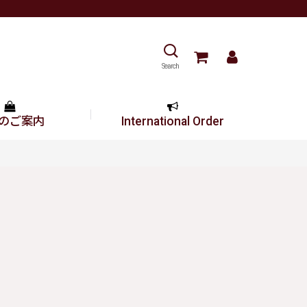
Search
のご案内
International Order