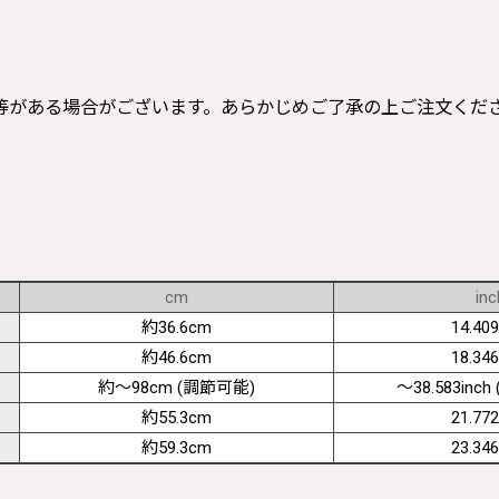
等がある場合がございます。あらかじめご了承の上ご注文くだ
cm
inc
約36.6cm
14.409
約46.6cm
18.346
約〜98cm (調節可能)
〜38.583inch (
約55.3cm
21.772
約59.3cm
23.346