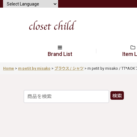
Brand List
Item L
Home
>
m petit by misako
>
ブラウス / シャツ
>
m petit by misako / TT*
検索