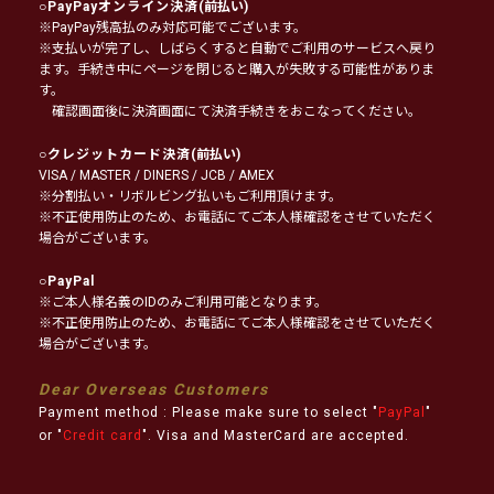
○
PayPayオンライン決済
(前払い)
※PayPay残高払のみ対応可能でございます。
※支払いが完了し、しばらくすると自動でご利用のサービスへ戻り
ます。手続き中にページを閉じると購入が失敗する可能性がありま
す。
確認画面後に決済画面にて決済手続きをおこなってください。
○
クレジットカード決済
(前払い)
VISA / MASTER / DINERS / JCB / AMEX
※分割払い・リボルビング払いもご利用頂けます。
※不正使用防止のため、お電話にてご本人様確認をさせていただく
場合がございます。
○
PayPal
※ご本人様名義のIDのみご利用可能となります。
※不正使用防止のため、お電話にてご本人様確認をさせていただく
場合がございます。
Dear Overseas Customers
Payment method : Please make sure to select "
PayPal
"
or "
Credit card
". Visa and MasterCard are accepted.