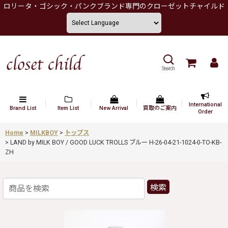
ロリータ・ゴシック・パンクブランド専門のクローゼットチャイルド
Search
International
Brand List
Item List
New Arrival
買取のご案内
Order
Home
>
MILKBOY
>
トップス
>
LAND by MILK BOY / GOOD LUCK TROLLS ブルー H-26-04-21-1024-0-TO-KB-
ZH
検索