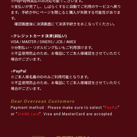
※PayPay残高払のみ対応可能でございます。
※支払いが完了し、しばらくすると自動でご利用のサービスへ戻り
ます。手続き中にページを閉じると購入が失敗する可能性がありま
す。
確認画面後に決済画面にて決済手続きをおこなってください。
○
クレジットカード決済
(前払い)
VISA / MASTER / DINERS / JCB / AMEX
※分割払い・リボルビング払いもご利用頂けます。
※不正使用防止のため、お電話にてご本人様確認をさせていただく
場合がございます。
○
PayPal
※ご本人様名義のIDのみご利用可能となります。
※不正使用防止のため、お電話にてご本人様確認をさせていただく
場合がございます。
Dear Overseas Customers
Payment method : Please make sure to select "
PayPal
"
or "
Credit card
". Visa and MasterCard are accepted.