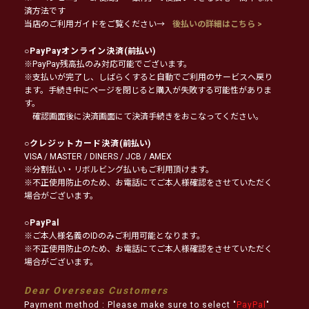
済方法です
当店のご利用ガイドをご覧ください→
後払いの詳細はこちら >
○
PayPayオンライン決済
(前払い)
※PayPay残高払のみ対応可能でございます。
※支払いが完了し、しばらくすると自動でご利用のサービスへ戻り
ます。手続き中にページを閉じると購入が失敗する可能性がありま
す。
確認画面後に決済画面にて決済手続きをおこなってください。
○
クレジットカード決済
(前払い)
VISA / MASTER / DINERS / JCB / AMEX
※分割払い・リボルビング払いもご利用頂けます。
※不正使用防止のため、お電話にてご本人様確認をさせていただく
場合がございます。
○
PayPal
※ご本人様名義のIDのみご利用可能となります。
※不正使用防止のため、お電話にてご本人様確認をさせていただく
場合がございます。
Dear Overseas Customers
Payment method : Please make sure to select "
PayPal
"