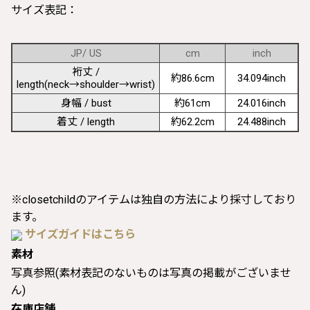
サイズ表記：
JP/ US
cm
inch
裄丈 /
約86.6cm
34.094inch
length(neck→shoulder→wrist)
身幅 / bust
約61cm
24.016inch
着丈 / length
約62.2cm
24.488inch
※closetchildのアイテムは独自の方法により採寸しており
ます。
サイズガイドはこちら
素材
写真参照(素材表記のないものは写真の掲載がございませ
ん)
在庫店舗