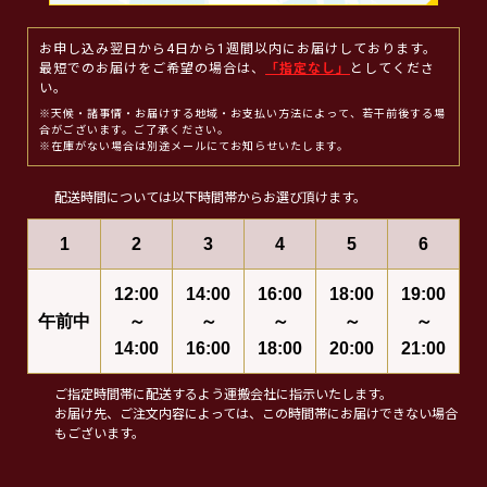
お申し込み翌日から4日から1週間以内にお届けしております。
最短でのお届けをご希望の場合は、
「指定なし」
としてくださ
い。
※天候・諸事情・お届けする地域・お支払い方法によって、若干前後する場
合がございます。ご了承ください。
※在庫がない場合は別途メールにてお知らせいたします。
配送時間については以下時間帯からお選び頂けます。
1
2
3
4
5
6
12:00
14:00
16:00
18:00
19:00
午前中
～
～
～
～
～
14:00
16:00
18:00
20:00
21:00
ご指定時間帯に配送するよう運搬会社に指示いたします。
お届け先、ご注文内容によっては、この時間帯にお届けできない場合
もございます。