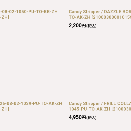
6-08-02-1050-PU-TO-KB-ZH
Candy Stripper / DAZZLE B
B-ZH
]
TO-AK-ZH
[
210003000010159
2,200
円
(税込)
6-08-02-1039-PU-TO-AK-ZH
Candy Stripper / FRILL COL
K-ZH
]
1045-PU-TO-AK-ZH
[
2100030
4,950
円
(税込)