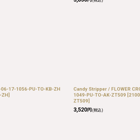
(税込)
06-17-1056-PU-TO-KB-ZH
Candy Stripper / FLOWER 
B-ZH
]
1049-PU-TO-AK-ZT509
[
2100
ZT509
]
3,520
円
(税込)