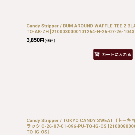
Candy Stripper / BUM AROUND WAFFLE TEE 2 BL
TO-AK-ZH
[
2100030000101264-H-26-07-26-104
3,850
円
(税込)
カートに入れる
Candy Stripper / TOKYO CANDY SWEAT
ラック O-26-07-01-096-PU-TO-IG-OS
[
210008000
TO-IG-OS
]