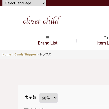
Brand List
Item L
Home
>
Candy Stripper
>
トップス
表示数
: