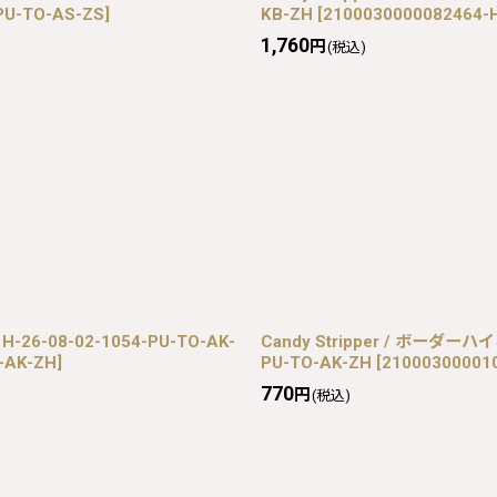
PU-TO-AS-ZS
]
KB-ZH
[
2100030000082464-H
1,760
円
(税込)
 H-26-08-02-1054-PU-TO-AK-
Candy Stripper / ボーダー
-AK-ZH
]
PU-TO-AK-ZH
[
210003000010
770
円
(税込)