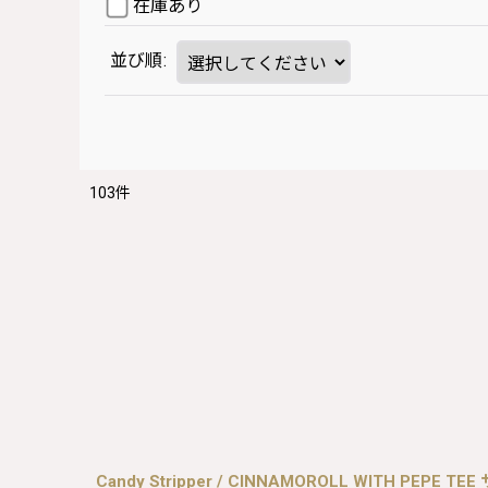
在庫あり
並び順
:
103
件
Candy Stripper / CINNAMOROLL WITH PEPE TEE