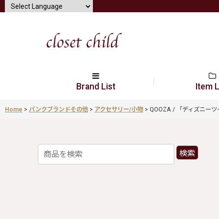
Brand List
Item L
Home
>
パンクブランドその他
>
アクセサリー/小物
>
QOOZA / 「ディズニーツイ
検索