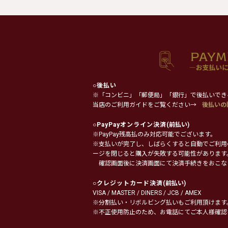
○
後払い
※「コンビニ」「郵便局」「銀行」で後払いでき
当店のご利用ガイドをご覧ください→
後払いの
○
PayPayオンライン決済
(前払い)
※PayPay残高払のみ対応可能でございます。
※支払いが完了し、しばらくすると自動でご利用
ージを閉じると購入が失敗する可能性があります
確認画面後に決済画面にて決済手続きをおこな
○
クレジットカード決済
(前払い)
VISA / MASTER / DINERS / JCB / AMEX
※分割払い・リボルビング払いもご利用頂けます
※不正使用防止のため、お電話にてご本人様確認