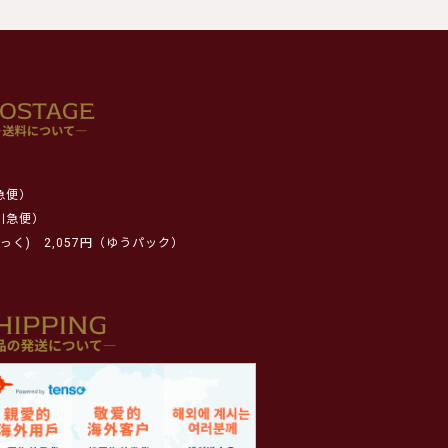
急便）
川急便）
っく)
2,057円（ゆうパック）