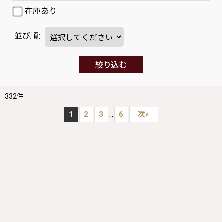
在庫あり
並び順
:
絞り込む
332
件
...
1
2
3
6
次
»