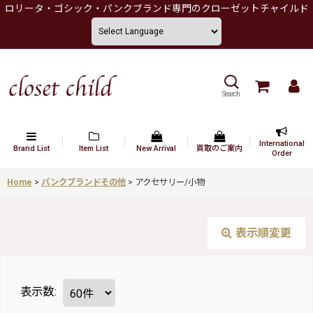
ロリータ・ゴシック・パンクブランド専門のクローゼットチャイルド
Search
International
Brand List
Item List
New Arrival
買取のご案内
Order
Home
>
パンクブランドその他
>
アクセサリー/小物
表示順変更
表示数
: