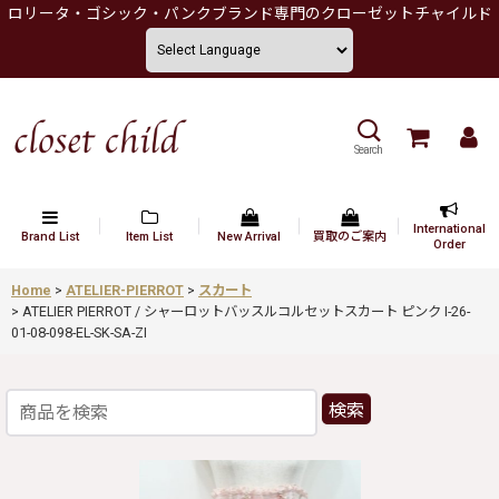
ロリータ・ゴシック・パンクブランド専門のクローゼットチャイルド
Search
International
Brand List
Item List
New Arrival
買取のご案内
Order
Home
>
ATELIER-PIERROT
>
スカート
>
ATELIER PIERROT / シャーロットバッスルコルセットスカート ピンク I-26-
01-08-098-EL-SK-SA-ZI
検索