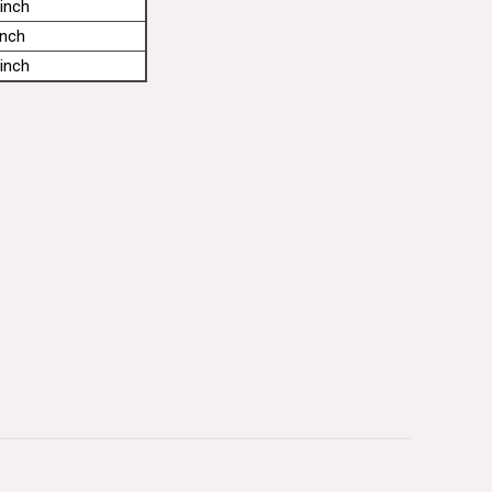
inch
inch
inch