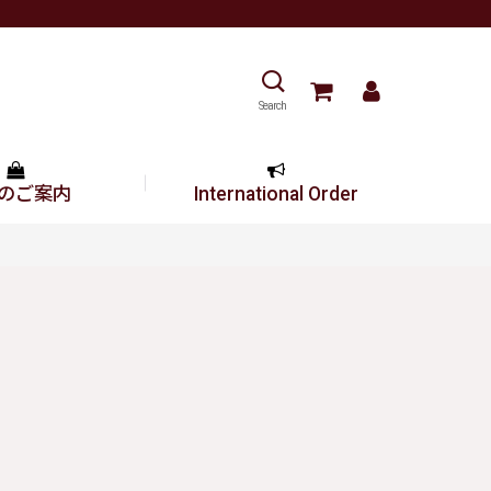
Search
のご案内
International Order