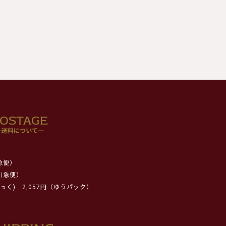
急便）
川急便）
っく)
2,057円（ゆうパック）