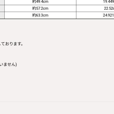
約49.4cm
19.449
約57.2cm
22.52
約63.3cm
24.921
寸しております。
いません)