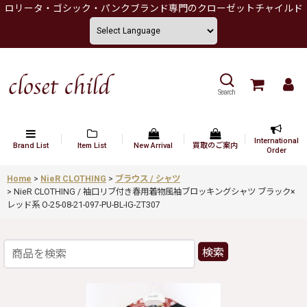
ロリータ・ゴシック・パンクブランド専門のクローゼットチャイルド
Search
International
Brand List
Item List
New Arrival
買取のご案内
Order
Home
>
NieR CLOTHING
>
ブラウス / シャツ
>
NieR CLOTHING / 袖口リブ付き春用着物風袖ブロッキングシャツ ブラック×
レッド系 O-25-08-21-097-PU-BL-IG-ZT307
検索