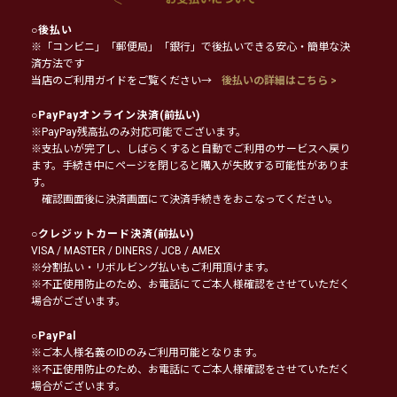
○
後払い
※「コンビニ」「郵便局」「銀行」で後払いできる安心・簡単な決
済方法です
当店のご利用ガイドをご覧ください→
後払いの詳細はこちら >
○
PayPayオンライン決済
(前払い)
※PayPay残高払のみ対応可能でございます。
※支払いが完了し、しばらくすると自動でご利用のサービスへ戻り
ます。手続き中にページを閉じると購入が失敗する可能性がありま
す。
確認画面後に決済画面にて決済手続きをおこなってください。
○
クレジットカード決済
(前払い)
VISA / MASTER / DINERS / JCB / AMEX
※分割払い・リボルビング払いもご利用頂けます。
※不正使用防止のため、お電話にてご本人様確認をさせていただく
場合がございます。
○
PayPal
※ご本人様名義のIDのみご利用可能となります。
※不正使用防止のため、お電話にてご本人様確認をさせていただく
場合がございます。