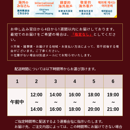
お申し込み翌日から4日から1週間以内にお届けしております。
最短でのお届けをご希望の場合は、
「指定なし」
としてくださ
い。
※天候・諸事情・お届けする地域・お支払い方法によって、若干前後する場
合がございます。ご了承ください。
※在庫がない場合は別途メールにてお知らせいたします。
配送時間については以下時間帯からお選び頂けます。
1
2
3
4
5
6
12:00
14:00
16:00
18:00
19:00
午前中
～
～
～
～
～
14:00
16:00
18:00
20:00
21:00
ご指定時間帯に配送するよう運搬会社に指示いたします。
お届け先、ご注文内容によっては、この時間帯にお届けできない場合