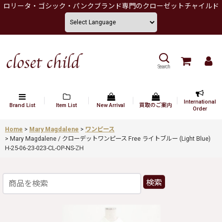
ロリータ・ゴシック・パンクブランド専門のクローゼットチャイルド
Search
International
Brand List
Item List
New Arrival
買取のご案内
Order
Home
>
Mary Magdalene
>
ワンピース
>
Mary Magdalene / クローデットワンピース Free ライトブルー (Light Blue)
H-25-06-23-023-CL-OP-NS-ZH
検索