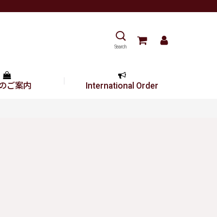
Search
のご案内
International Order