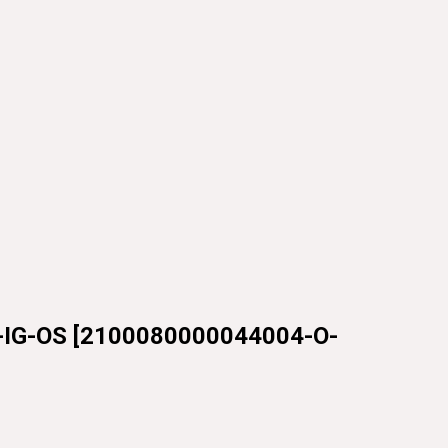
IG-OS
[
2100080000044004-O-