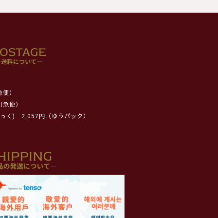
急便）
川急便）
っく)
2,057円（ゆうパック）