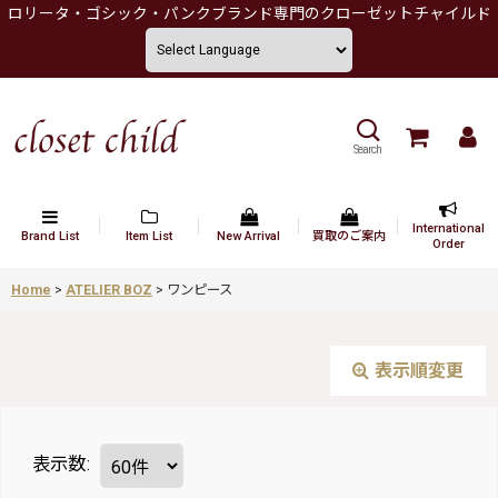
ロリータ・ゴシック・パンクブランド専門のクローゼットチャイルド
Search
International
Brand List
Item List
New Arrival
買取のご案内
Order
Home
>
ATELIER BOZ
>
ワンピース
表示順変更
表示数
: