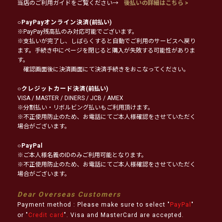
当店のご利用ガイドをご覧ください→
後払いの詳細はこちら >
○
PayPayオンライン決済
(前払い)
※PayPay残高払のみ対応可能でございます。
※支払いが完了し、しばらくすると自動でご利用のサービスへ戻り
ます。手続き中にページを閉じると購入が失敗する可能性がありま
す。
確認画面後に決済画面にて決済手続きをおこなってください。
○
クレジットカード決済
(前払い)
VISA / MASTER / DINERS / JCB / AMEX
※分割払い・リボルビング払いもご利用頂けます。
※不正使用防止のため、お電話にてご本人様確認をさせていただく
場合がございます。
○
PayPal
※ご本人様名義のIDのみご利用可能となります。
※不正使用防止のため、お電話にてご本人様確認をさせていただく
場合がございます。
Dear Overseas Customers
Payment method : Please make sure to select "
PayPal
"
or "
Credit card
". Visa and MasterCard are accepted.