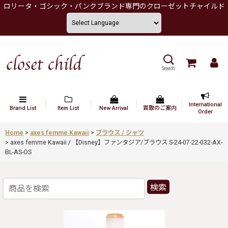
ロリータ・ゴシック・パンクブランド専門のクローゼットチャイルド
Search
International
Brand List
Item List
New Arrival
買取のご案内
Order
Home
>
axes femme Kawaii
>
ブラウス / シャツ
>
axes femme Kawaii / 【Disney】ファンタジア/ブラウス S-24-07-22-032-AX-
BL-AS-OS
検索