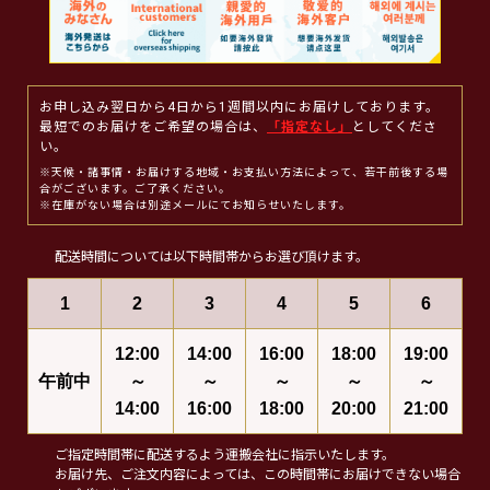
お申し込み翌日から4日から1週間以内にお届けしております。
最短でのお届けをご希望の場合は、
「指定なし」
としてくださ
い。
※天候・諸事情・お届けする地域・お支払い方法によって、若干前後する場
合がございます。ご了承ください。
※在庫がない場合は別途メールにてお知らせいたします。
配送時間については以下時間帯からお選び頂けます。
1
2
3
4
5
6
12:00
14:00
16:00
18:00
19:00
午前中
～
～
～
～
～
14:00
16:00
18:00
20:00
21:00
ご指定時間帯に配送するよう運搬会社に指示いたします。
お届け先、ご注文内容によっては、この時間帯にお届けできない場合