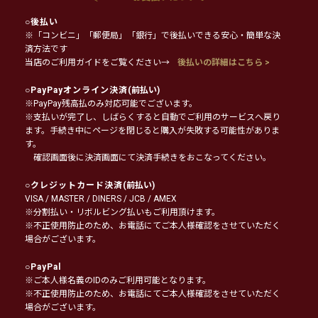
○
後払い
※「コンビニ」「郵便局」「銀行」で後払いできる安心・簡単な決
済方法です
当店のご利用ガイドをご覧ください→
後払いの詳細はこちら >
○
PayPayオンライン決済
(前払い)
※PayPay残高払のみ対応可能でございます。
※支払いが完了し、しばらくすると自動でご利用のサービスへ戻り
ます。手続き中にページを閉じると購入が失敗する可能性がありま
す。
確認画面後に決済画面にて決済手続きをおこなってください。
○
クレジットカード決済
(前払い)
VISA / MASTER / DINERS / JCB / AMEX
※分割払い・リボルビング払いもご利用頂けます。
※不正使用防止のため、お電話にてご本人様確認をさせていただく
場合がございます。
○
PayPal
※ご本人様名義のIDのみご利用可能となります。
※不正使用防止のため、お電話にてご本人様確認をさせていただく
場合がございます。