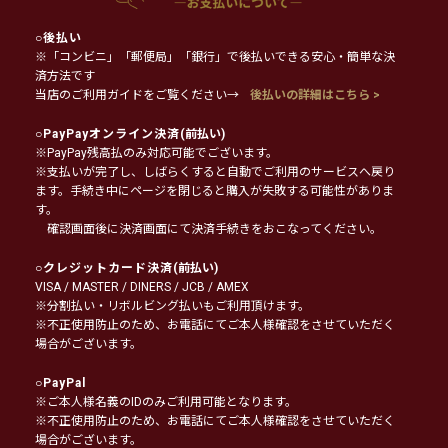
○
後払い
※「コンビニ」「郵便局」「銀行」で後払いできる安心・簡単な決
済方法です
当店のご利用ガイドをご覧ください→
後払いの詳細はこちら >
○
PayPayオンライン決済
(前払い)
※PayPay残高払のみ対応可能でございます。
※支払いが完了し、しばらくすると自動でご利用のサービスへ戻り
ます。手続き中にページを閉じると購入が失敗する可能性がありま
す。
確認画面後に決済画面にて決済手続きをおこなってください。
○
クレジットカード決済
(前払い)
VISA / MASTER / DINERS / JCB / AMEX
※分割払い・リボルビング払いもご利用頂けます。
※不正使用防止のため、お電話にてご本人様確認をさせていただく
場合がございます。
○
PayPal
※ご本人様名義のIDのみご利用可能となります。
※不正使用防止のため、お電話にてご本人様確認をさせていただく
場合がございます。