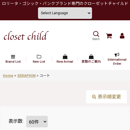
ロリータ・ゴシック・パンクブランド専門のクローゼットチャイルド
Search
International
Brand List
Item List
New Arrival
買取のご案内
Order
Home
>
SERAPHIM
>
コート
表示順変更
表示数
: