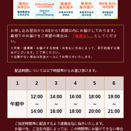
お申し込み翌日から4日から1週間以内にお届けしております。
最短でのお届けをご希望の場合は、
「指定なし」
としてくださ
い。
※天候・諸事情・お届けする地域・お支払い方法によって、若干前後する場
合がございます。ご了承ください。
※在庫がない場合は別途メールにてお知らせいたします。
配送時間については以下時間帯からお選び頂けます。
1
2
3
4
5
6
12:00
14:00
16:00
18:00
19:00
午前中
～
～
～
～
～
14:00
16:00
18:00
20:00
21:00
ご指定時間帯に配送するよう運搬会社に指示いたします。
お届け先、ご注文内容によっては、この時間帯にお届けできない場合