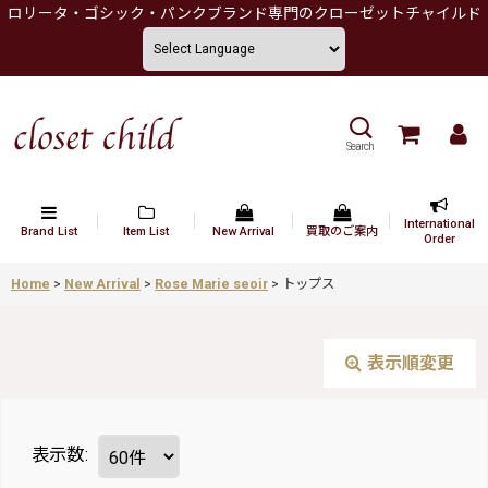
ロリータ・ゴシック・パンクブランド専門のクローゼットチャイルド
Search
International
Brand List
Item List
New Arrival
買取のご案内
Order
Home
>
New Arrival
>
Rose Marie seoir
>
トップス
表示順変更
表示数
: