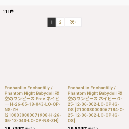
111
件
1
2
次
»
Enchantlic Enchantilly /
Enchantlic Enchantilly /
Phantom Night Babydoll 夜
Phantom Night Babydoll 夜
空のワンピース Free ネイビ
空のワンピース ネイビー O-
ー H-26-05-18-043-LO-OP-
25-12-06-002-LO-OP-IG-
NS-ZH
OS
[
2100080000067184-O-
[
2100030000071908-H-26-
25-12-06-002-LO-OP-IG-
05-18-043-LO-OP-NS-ZH
]
OS
]
18,700
19,800
円
円