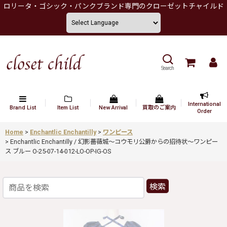
ロリータ・ゴシック・パンクブランド専門のクローゼットチャイルド
Search
International
Brand List
Item List
New Arrival
買取のご案内
Order
Home
>
Enchantlic Enchantilly
>
ワンピース
>
Enchantlic Enchantilly / 幻影薔薇城〜コウモリ公爵からの招待状〜ワンピー
ス ブルー O-25-07-14-012-LO-OP-IG-OS
検索