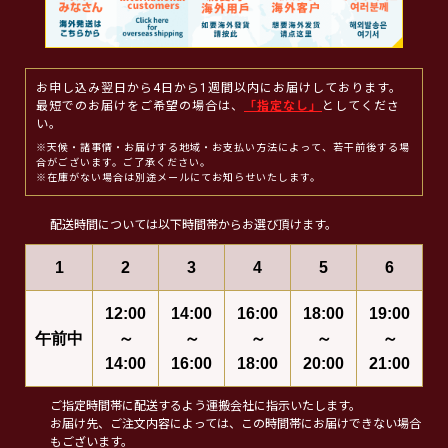
お申し込み翌日から4日から1週間以内にお届けしております。
最短でのお届けをご希望の場合は、
「指定なし」
としてくださ
い。
※天候・諸事情・お届けする地域・お支払い方法によって、若干前後する場
合がございます。ご了承ください。
※在庫がない場合は別途メールにてお知らせいたします。
配送時間については以下時間帯からお選び頂けます。
1
2
3
4
5
6
12:00
14:00
16:00
18:00
19:00
午前中
～
～
～
～
～
14:00
16:00
18:00
20:00
21:00
ご指定時間帯に配送するよう運搬会社に指示いたします。
お届け先、ご注文内容によっては、この時間帯にお届けできない場合
もございます。