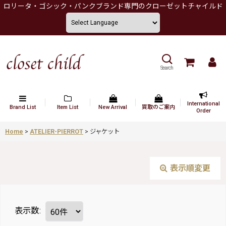
ロリータ・ゴシック・パンクブランド専門のクローゼットチャイルド
Search
International
Brand List
Item List
New Arrival
買取のご案内
Order
Home
>
ATELIER-PIERROT
>
ジャケット
表示順変更
表示数
: