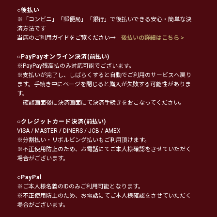
○
後払い
※「コンビニ」「郵便局」「銀行」で後払いできる安心・簡単な決
済方法です
当店のご利用ガイドをご覧ください→
後払いの詳細はこちら >
○
PayPayオンライン決済
(前払い)
※PayPay残高払のみ対応可能でございます。
※支払いが完了し、しばらくすると自動でご利用のサービスへ戻り
ます。手続き中にページを閉じると購入が失敗する可能性がありま
す。
確認画面後に決済画面にて決済手続きをおこなってください。
○
クレジットカード決済
(前払い)
VISA / MASTER / DINERS / JCB / AMEX
※分割払い・リボルビング払いもご利用頂けます。
※不正使用防止のため、お電話にてご本人様確認をさせていただく
場合がございます。
○
PayPal
※ご本人様名義のIDのみご利用可能となります。
※不正使用防止のため、お電話にてご本人様確認をさせていただく
場合がございます。