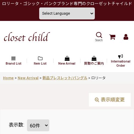
ロリータ・ゴシック・パンクブランド専門のクローゼットチャイルド
Search
International
Brand List
Item List
New Arrival
買取のご案内
Order
Home
>
New Arrival
>
新品ブレスレット/バングル
>
ロリータ
表示順変更
表示数
: