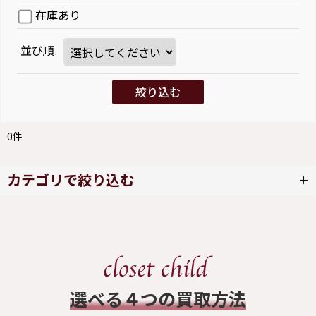
在庫あり
並び順
:
絞り込む
0
件
カテゴリで絞り込む
新品ブレスレット/バングル (全商品)
ロリータ
​選べる４つの買取方法
ゴシック/パンク