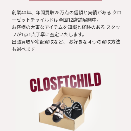
ブラウス / シャツ
創業40年、年間買取25万点の信頼と実績がある クロ
ーゼットチャイルドは全国12店舗展開中。
お客様の大事なアイテムを知識と経験のある スタッ
トップス
フが1点1点丁寧に査定いたします。
出張買取や宅配買取など、 お好きな４つの買取方法
Tシャツ
も選べます。
パンツ
ジャケット
コート
靴 / 鞄
アクセサリー/小物