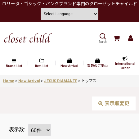
ロリータ・ゴシック・パンクブランド専門のクローゼットチャイルド
Search
International
Brand List
Item List
New Arrival
買取のご案内
Order
Home
>
New Arrival
>
JESUS DIAMANTE
>
トップス
表示順変更
表示数
: