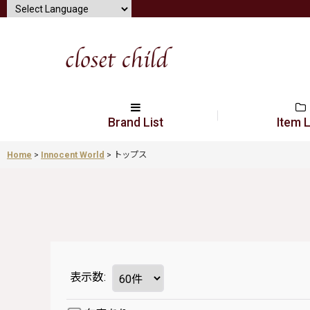
Brand List
Item L
Home
>
Innocent World
>
トップス
表示数
: