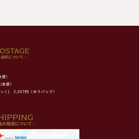
急便）
川急便）
っく)
2,057円（ゆうパック）