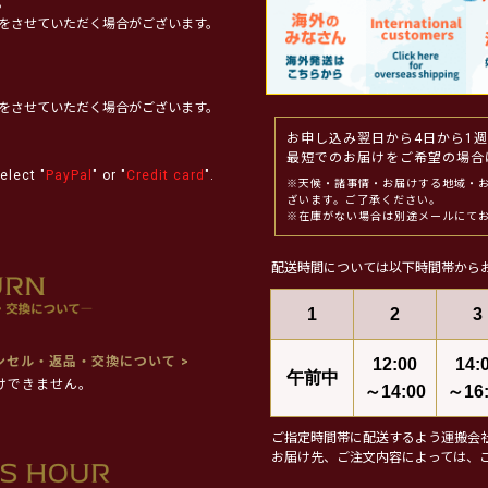
。
をさせていただく場合がございます。
をさせていただく場合がございます。
お申し込み翌日から4日から1
最短でのお届けをご希望の場合
elect "
PayPal
" or "
Credit card
".
※天候・諸事情・お届けする地域・
ざいます。ご了承ください。
※在庫がない場合は別途メールにて
配送時間については以下時間帯から
1
2
3
ンセル・返品・交換について >
12:00
14:
午前中
けできません。
～14:00
～16:
ご指定時間帯に配送するよう運搬会
お届け先、ご注文内容によっては、