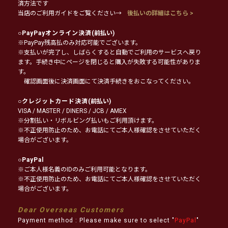
済方法です
当店のご利用ガイドをご覧ください→
後払いの詳細はこちら >
○
PayPayオンライン決済
(前払い)
※PayPay残高払のみ対応可能でございます。
※支払いが完了し、しばらくすると自動でご利用のサービスへ戻り
ます。手続き中にページを閉じると購入が失敗する可能性がありま
す。
確認画面後に決済画面にて決済手続きをおこなってください。
○
クレジットカード決済
(前払い)
VISA / MASTER / DINERS / JCB / AMEX
※分割払い・リボルビング払いもご利用頂けます。
※不正使用防止のため、お電話にてご本人様確認をさせていただく
場合がございます。
○
PayPal
※ご本人様名義のIDのみご利用可能となります。
※不正使用防止のため、お電話にてご本人様確認をさせていただく
場合がございます。
Dear Overseas Customers
Payment method : Please make sure to select "
PayPal
"