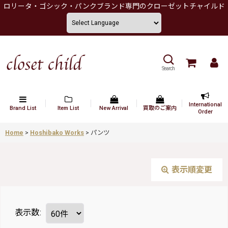
ロリータ・ゴシック・パンクブランド専門のクローゼットチャイルド
Search
International
Brand List
Item List
New Arrival
買取のご案内
Order
Home
>
Hoshibako Works
>
パンツ
表示順変更
表示数
: