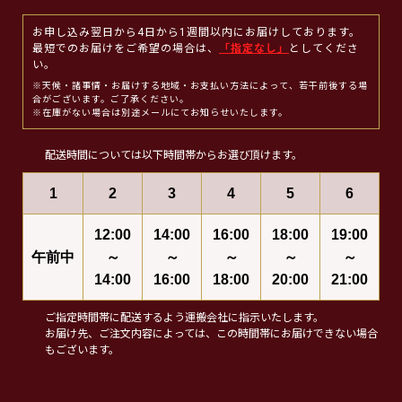
お申し込み翌日から4日から1週間以内にお届けしております。
最短でのお届けをご希望の場合は、
「指定なし」
としてくださ
い。
※天候・諸事情・お届けする地域・お支払い方法によって、若干前後する場
合がございます。ご了承ください。
※在庫がない場合は別途メールにてお知らせいたします。
配送時間については以下時間帯からお選び頂けます。
1
2
3
4
5
6
12:00
14:00
16:00
18:00
19:00
午前中
～
～
～
～
～
14:00
16:00
18:00
20:00
21:00
ご指定時間帯に配送するよう運搬会社に指示いたします。
お届け先、ご注文内容によっては、この時間帯にお届けできない場合
もございます。