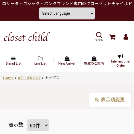
ロリータ・ゴシック・パンクブランド専門のクローゼットチャイルド
Search
International
Brand List
Item List
New Arrival
買取のご案内
Order
Home
>
ATELIER BOZ
>
トップス
表示順変更
表示数
: