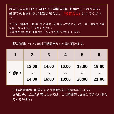
お申し込み翌日から4日から1週間以内にお届けしております。
最短でのお届けをご希望の場合は、
「指定なし」
としてくださ
い。
※天候・諸事情・お届けする地域・お支払い方法によって、若干前後する場
合がございます。ご了承ください。
※在庫がない場合は別途メールにてお知らせいたします。
配送時間については以下時間帯からお選び頂けます。
1
2
3
4
5
6
12:00
14:00
16:00
18:00
19:00
午前中
～
～
～
～
～
14:00
16:00
18:00
20:00
21:00
ご指定時間帯に配送するよう運搬会社に指示いたします。
お届け先、ご注文内容によっては、この時間帯にお届けできない場合
もございます。