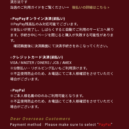
済方法です
当店のご利用ガイドをご覧ください→
後払いの詳細はこちら >
○
PayPayオンライン決済
(前払い)
※PayPay残高払のみ対応可能でございます。
※支払いが完了し、しばらくすると自動でご利用のサービスへ戻り
ます。手続き中にページを閉じると購入が失敗する可能性がありま
す。
確認画面後に決済画面にて決済手続きをおこなってください。
○
クレジットカード決済
(前払い)
VISA / MASTER / DINERS / JCB / AMEX
※分割払い・リボルビング払いもご利用頂けます。
※不正使用防止のため、お電話にてご本人様確認をさせていただく
場合がございます。
○
PayPal
※ご本人様名義のIDのみご利用可能となります。
※不正使用防止のため、お電話にてご本人様確認をさせていただく
場合がございます。
Dear Overseas Customers
Payment method : Please make sure to select "
PayPal
"