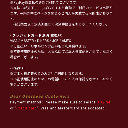
※PayPay残高払のみ対応可能でございます。
※支払いが完了し、しばらくすると自動でご利用のサービスへ戻り
ます。手続き中にページを閉じると購入が失敗する可能性がありま
す。
確認画面後に決済画面にて決済手続きをおこなってください。
○
クレジットカード決済
(前払い)
VISA / MASTER / DINERS / JCB / AMEX
※分割払い・リボルビング払いもご利用頂けます。
※不正使用防止のため、お電話にてご本人様確認をさせていただく
場合がございます。
○
PayPal
※ご本人様名義のIDのみご利用可能となります。
※不正使用防止のため、お電話にてご本人様確認をさせていただく
場合がございます。
Dear Overseas Customers
Payment method : Please make sure to select "
PayPal
"
or "
Credit card
". Visa and MasterCard are accepted.