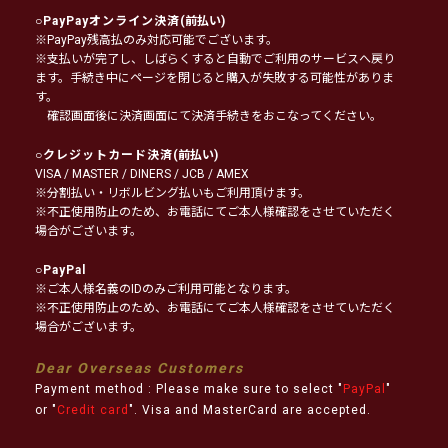
○
PayPayオンライン決済
(前払い)
※PayPay残高払のみ対応可能でございます。
※支払いが完了し、しばらくすると自動でご利用のサービスへ戻り
ます。手続き中にページを閉じると購入が失敗する可能性がありま
す。
確認画面後に決済画面にて決済手続きをおこなってください。
○
クレジットカード決済
(前払い)
VISA / MASTER / DINERS / JCB / AMEX
※分割払い・リボルビング払いもご利用頂けます。
※不正使用防止のため、お電話にてご本人様確認をさせていただく
場合がございます。
○
PayPal
※ご本人様名義のIDのみご利用可能となります。
※不正使用防止のため、お電話にてご本人様確認をさせていただく
場合がございます。
Dear Overseas Customers
Payment method : Please make sure to select "
PayPal
"
or "
Credit card
". Visa and MasterCard are accepted.