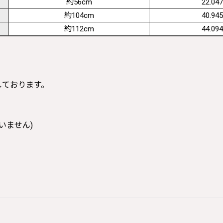
約56cm
22.047
約104cm
40.945
約112cm
44.094
寸しております。
いません)