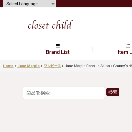
Brand List
Item L
Home
>
Jane Marple
>
ワンピース
>
Jane Marple Dans Le Salon / Granny's
検索