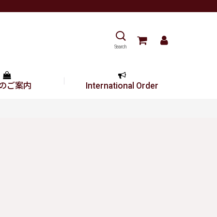
Search
のご案内
International Order