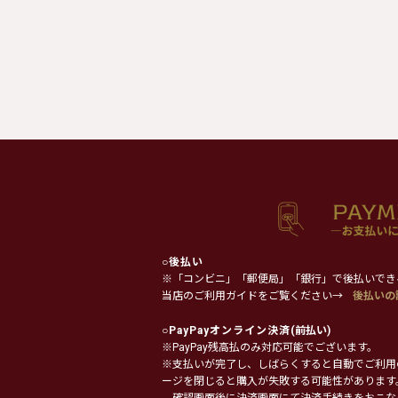
○
後払い
※「コンビニ」「郵便局」「銀行」で後払いでき
当店のご利用ガイドをご覧ください→
後払いの
○
PayPayオンライン決済
(前払い)
※PayPay残高払のみ対応可能でございます。
※支払いが完了し、しばらくすると自動でご利用
ージを閉じると購入が失敗する可能性があります
確認画面後に決済画面にて決済手続きをおこな