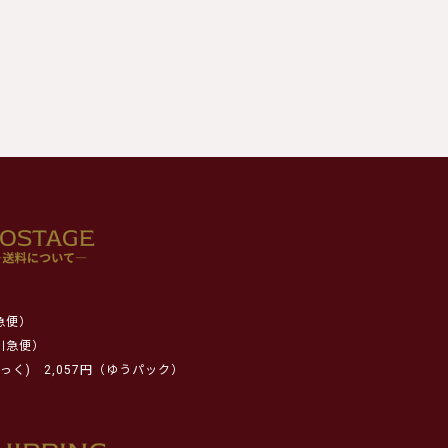
急便）
川急便）
っく)
2,057円（ゆうパック）