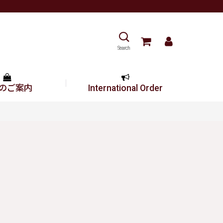
Search
のご案内
International Order