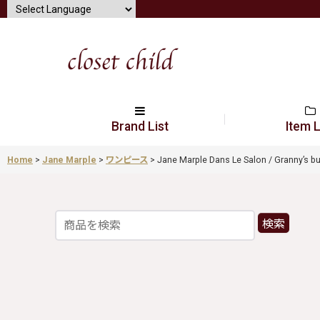
Brand List
Item L
Home
>
Jane Marple
>
ワンピース
>
Jane Marple Dans Le Salon / Granny’s b
検索