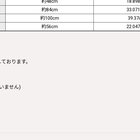
約48cm
18.898
約84cm
33.071
約100cm
39.37
約56cm
22.047
寸しております。
いません)