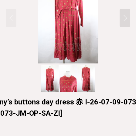
nny’s buttons day dress 赤 I-26-07-09-0
-073-JM-OP-SA-ZI
]