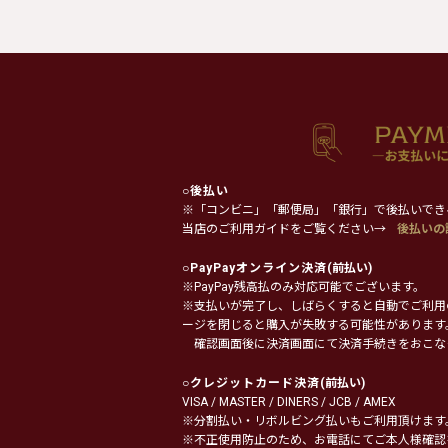
○
後払い
※「コンビニ」「郵便局」「銀行」で後払いでき
当店のご利用ガイドをご覧ください→
後払いの
○
PayPayオンライン決済
(前払い)
※PayPay残高払のみ対応可能でございます。
※支払いが完了し、しばらくすると自動でご利用
ージを閉じると購入が失敗する可能性があります
確認画面後に決済画面にて決済手続きをおこな
○
クレジットカード決済
(前払い)
VISA / MASTER / DINERS / JCB / AMEX
※分割払い・リボルビング払いもご利用頂けます
※不正使用防止のため、お電話にてご本人様確認