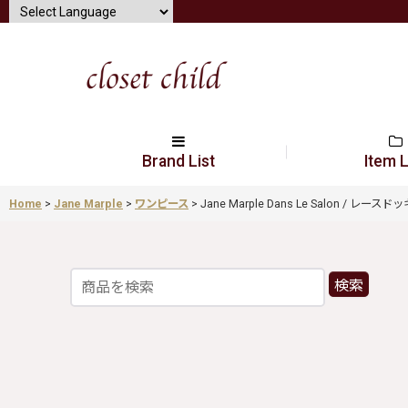
Brand List
Item L
Home
>
Jane Marple
>
ワンピース
>
Jane Marple Dans Le Salon / レース
検索