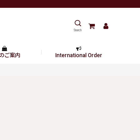
Search
のご案内
International Order