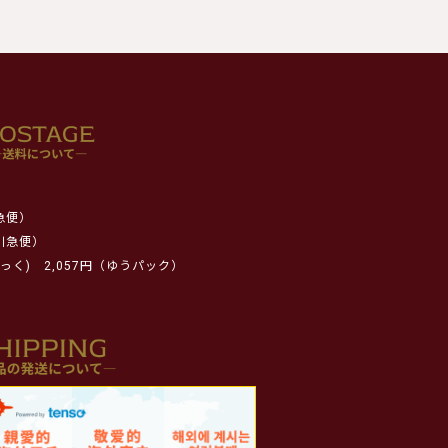
急便）
川急便）
っく)
2,057円（ゆうパック）