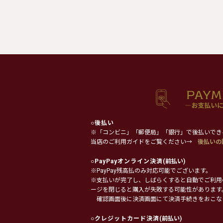
○
後払い
※「コンビニ」「郵便局」「銀行」で後払いでき
当店のご利用ガイドをご覧ください→
後払いの
○
PayPayオンライン決済
(前払い)
※PayPay残高払のみ対応可能でございます。
※支払いが完了し、しばらくすると自動でご利用
ージを閉じると購入が失敗する可能性があります
確認画面後に決済画面にて決済手続きをおこな
○
クレジットカード決済
(前払い)