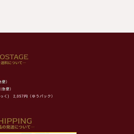
急便）
川急便）
っく)
2,057円（ゆうパック）