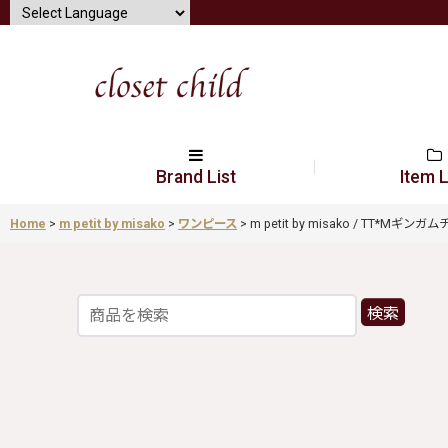
Brand List
Item L
Home
>
m petit by misako
>
ワンピース
>
m petit by misako / TT*Mギンガ
検索