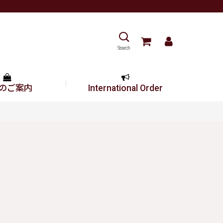
Search
のご案内
International Order