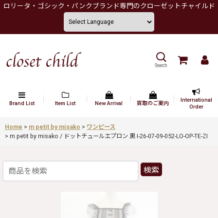
ロリータ・ゴシック・パンクブランド専門のクローゼットチャイルド
Search
International
Brand List
Item List
New Arrival
買取のご案内
Order
Home
>
m petit by misako
>
ワンピース
>
m petit by misako / ドットチュールエプロン 黒 I-26-07-09-052-LO-OP-TE-ZI
検索