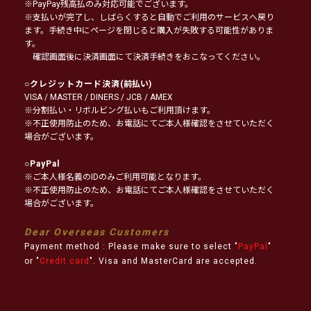
※PayPay残高払のみ対応可能でございます。
※支払いが完了し、しばらくすると自動でご利用のサービスへ戻り
ます。手続き中にページを閉じると購入が失敗する可能性がありま
す。
確認画面後に決済画面にて決済手続きをおこなってください。
○
クレジットカード決済
(前払い)
VISA / MASTER / DINERS / JCB / AMEX
※分割払い・リボルビング払いもご利用頂けます。
※不正使用防止のため、お電話にてご本人様確認をさせていただく
場合がございます。
○
PayPal
※ご本人様名義のIDのみご利用可能となります。
※不正使用防止のため、お電話にてご本人様確認をさせていただく
場合がございます。
Dear Overseas Customers
Payment method : Please make sure to select "
PayPal
"
or "
Credit card
". Visa and MasterCard are accepted.