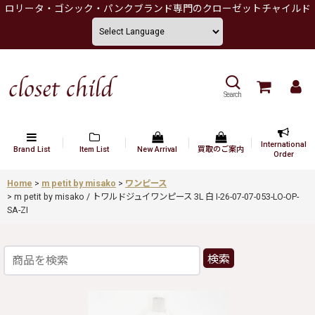
ロリータ・ゴシック・パンクブランド専門のクローゼットチャイルド
Search
International
Brand List
Item List
New Arrival
買取のご案内
Order
Home
>
m petit by misako
>
ワンピース
>
m petit by misako / トワルドジュイワンピース 3L 白 I-26-07-07-053-LO-OP-
SA-ZI
検索