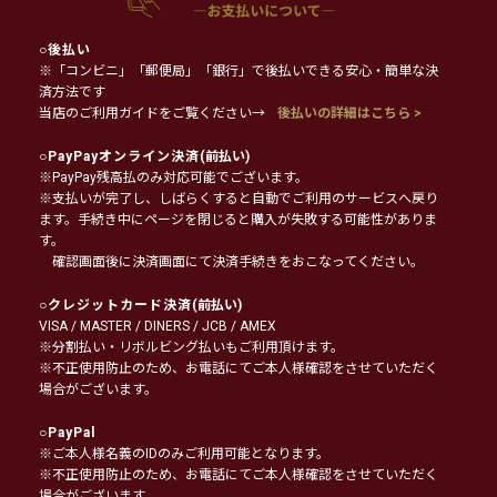
○
後払い
※「コンビニ」「郵便局」「銀行」で後払いできる安心・簡単な決
済方法です
当店のご利用ガイドをご覧ください→
後払いの詳細はこちら >
○
PayPayオンライン決済
(前払い)
※PayPay残高払のみ対応可能でございます。
※支払いが完了し、しばらくすると自動でご利用のサービスへ戻り
ます。手続き中にページを閉じると購入が失敗する可能性がありま
す。
確認画面後に決済画面にて決済手続きをおこなってください。
○
クレジットカード決済
(前払い)
VISA / MASTER / DINERS / JCB / AMEX
※分割払い・リボルビング払いもご利用頂けます。
※不正使用防止のため、お電話にてご本人様確認をさせていただく
場合がございます。
○
PayPal
※ご本人様名義のIDのみご利用可能となります。
※不正使用防止のため、お電話にてご本人様確認をさせていただく
場合がございます。