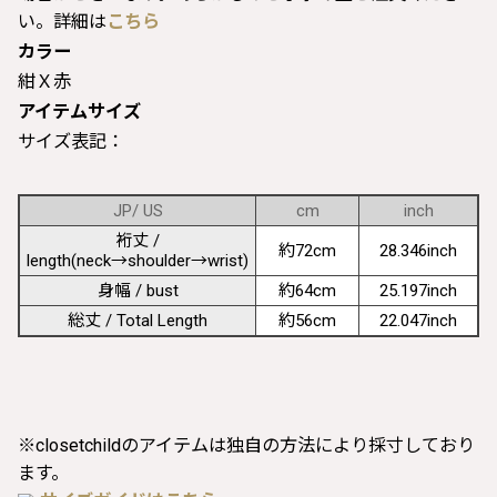
い。詳細は
こちら
カラー
紺Ｘ赤
アイテムサイズ
サイズ表記：
JP/ US
cm
inch
裄丈 /
約72cm
28.346inch
length(neck→shoulder→wrist)
身幅 / bust
約64cm
25.197inch
総丈 / Total Length
約56cm
22.047inch
※closetchildのアイテムは独自の方法により採寸しており
ます。