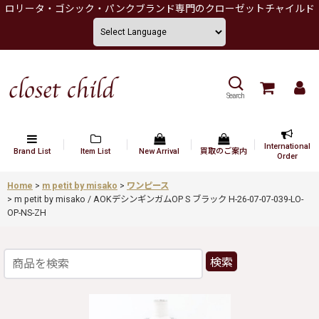
ロリータ・ゴシック・パンクブランド専門のクローゼットチャイルド
Search
International
Brand List
Item List
New Arrival
買取のご案内
Order
Home
>
m petit by misako
>
ワンピース
>
m petit by misako / AOKデシンギンガムOP S ブラック H-26-07-07-039-LO-
OP-NS-ZH
検索