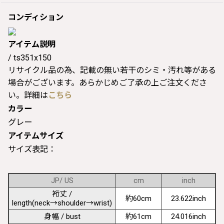
コンディション
アイテム説明
/ ts351x150
リサイクル品の為、記載の無い若干のシミ・汚れ等がある
場合がございます。あらかじめご了承の上ご注文くださ
い。詳細は
こちら
カラー
グレー
アイテムサイズ
サイズ表記：
JP/ US
cm
inch
裄丈 /
約60cm
23.622inch
length(neck→shoulder→wrist)
身幅 / bust
約61cm
24.016inch