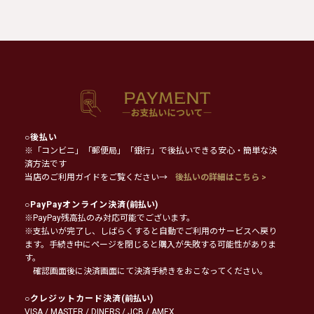
○
後払い
※「コンビニ」「郵便局」「銀行」で後払いできる安心・簡単な決
済方法です
当店のご利用ガイドをご覧ください→
後払いの詳細はこちら >
○
PayPayオンライン決済
(前払い)
※PayPay残高払のみ対応可能でございます。
※支払いが完了し、しばらくすると自動でご利用のサービスへ戻り
ます。手続き中にページを閉じると購入が失敗する可能性がありま
す。
確認画面後に決済画面にて決済手続きをおこなってください。
○
クレジットカード決済
(前払い)
VISA / MASTER / DINERS / JCB / AMEX