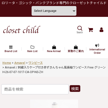
ロリータ・ゴシック・パンクブランド専門のクローゼットチャイルド
Search
International
Brand List
Item List
New Arrival
買取のご案内
Order
Home
>
Amavel
>
ワンピース
>
Amavel / 刺繍入りケープ付き赤ずきんちゃん風長袖ワンピース Free グリーン
H-26-07-07-1017-CA-OP-NS-ZH
検索