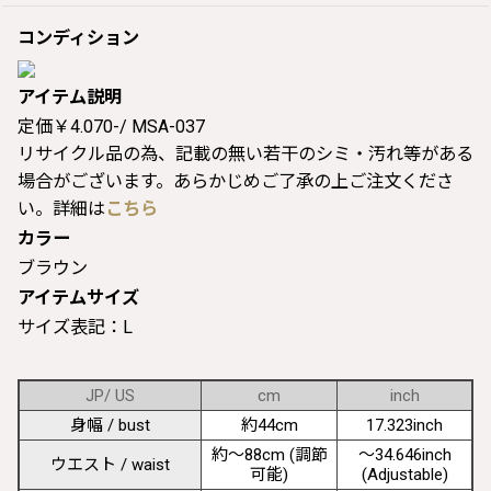
コンディション
アイテム説明
定価￥4.070-/ MSA-037
リサイクル品の為、記載の無い若干のシミ・汚れ等がある
場合がございます。あらかじめご了承の上ご注文くださ
い。詳細は
こちら
カラー
ブラウン
アイテムサイズ
サイズ表記：L
JP/ US
cm
inch
身幅 / bust
約44cm
17.323inch
約〜88cm (調節
〜34.646inch
ウエスト / waist
可能)
(Adjustable)