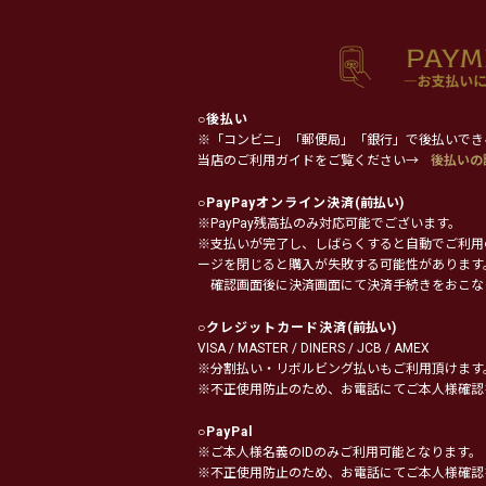
○
後払い
※「コンビニ」「郵便局」「銀行」で後払いでき
当店のご利用ガイドをご覧ください→
後払いの
○
PayPayオンライン決済
(前払い)
※PayPay残高払のみ対応可能でございます。
※支払いが完了し、しばらくすると自動でご利用
ージを閉じると購入が失敗する可能性があります
確認画面後に決済画面にて決済手続きをおこな
○
クレジットカード決済
(前払い)
VISA / MASTER / DINERS / JCB / AMEX
※分割払い・リボルビング払いもご利用頂けます
※不正使用防止のため、お電話にてご本人様確認
○
PayPal
※ご本人様名義のIDのみご利用可能となります。
※不正使用防止のため、お電話にてご本人様確認