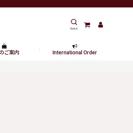
Search
のご案内
International Order