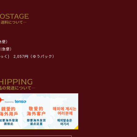
急便）
川急便）
っく)
2,057円（ゆうパック）