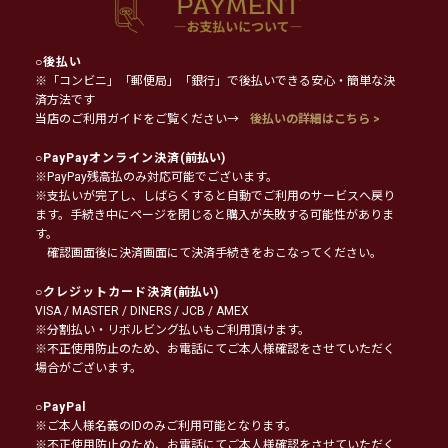
○
後払い
※「コンビニ」「郵便局」「銀行」で後払いできる安心・簡単な決
済方法です
当店のご利用ガイドをご覧ください→
後払いの詳細はこちら >
○
PayPayオンライン決済
(前払い)
※PayPay残高払のみ対応可能でございます。
※支払いが完了し、しばらくすると自動でご利用のサービスへ戻り
ます。手続き中にページを閉じると購入が失敗する可能性がありま
す。
確認画面後に決済画面にて決済手続きをおこなってください。
○
クレジットカード決済
(前払い)
VISA / MASTER / DINERS / JCB / AMEX
※分割払い・リボルビング払いもご利用頂けます。
※不正使用防止のため、お電話にてご本人様確認をさせていただく
場合がございます。
○
PayPal
※ご本人様名義のIDのみご利用可能となります。
※不正使用防止のため、お電話にてご本人様確認をさせていただく