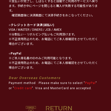
※支払いが完了し、しばらくすると自動でご利用のサービスへ戻り
ます。手続き中にページを閉じると購入が失敗する可能性がありま
す。
確認画面後に決済画面にて決済手続きをおこなってください。
○
クレジットカード決済
(前払い)
VISA / MASTER / DINERS / JCB / AMEX
※分割払い・リボルビング払いもご利用頂けます。
※不正使用防止のため、お電話にてご本人様確認をさせていただく
場合がございます。
○
PayPal
※ご本人様名義のIDのみご利用可能となります。
※不正使用防止のため、お電話にてご本人様確認をさせていただく
場合がございます。
Dear Overseas Customers
Payment method : Please make sure to select "
PayPal
"
or "
Credit card
". Visa and MasterCard are accepted.