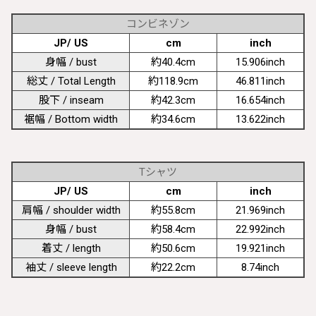
コンビネゾン
JP/ US
cm
inch
身幅 / bust
約40.4cm
15.906inch
総丈 / Total Length
約118.9cm
46.811inch
股下 / inseam
約42.3cm
16.654inch
裾幅 / Bottom width
約34.6cm
13.622inch
Tシャツ
JP/ US
cm
inch
肩幅 / shoulder width
約55.8cm
21.969inch
身幅 / bust
約58.4cm
22.992inch
着丈 / length
約50.6cm
19.921inch
袖丈 / sleeve length
約22.2cm
8.74inch