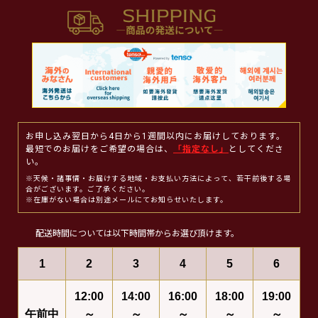
お申し込み翌日から4日から1週間以内にお届けしております。
最短でのお届けをご希望の場合は、
「指定なし」
としてくださ
い。
※天候・諸事情・お届けする地域・お支払い方法によって、若干前後する場
合がございます。ご了承ください。
※在庫がない場合は別途メールにてお知らせいたします。
配送時間については以下時間帯からお選び頂けます。
1
2
3
4
5
6
12:00
14:00
16:00
18:00
19:00
午前中
～
～
～
～
～