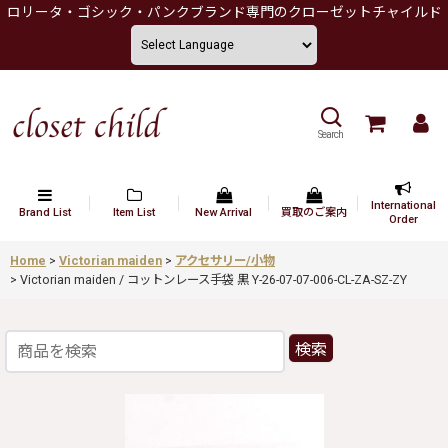
ロリータ・ゴシック・パンクブランド専門のクローゼットチャイルド
Search
International
Brand List
Item List
New Arrival
買取のご案内
Order
Home
>
Victorian maiden
>
アクセサリー/小物
>
Victorian maiden / コットンレース手袋 黒 Y-26-07-07-006-CL-ZA-SZ-ZY
検索