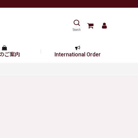
Search
のご案内
International Order