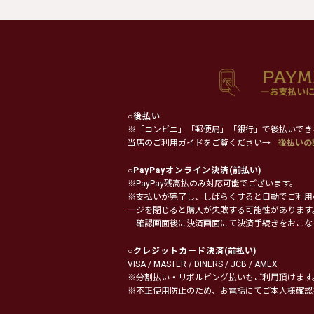
○
後払い
※「コンビニ」「郵便局」「銀行」で後払いでき
当店のご利用ガイドをご覧ください→
後払いの
○
PayPayオンライン決済
(前払い)
※PayPay残高払のみ対応可能でございます。
※支払いが完了し、しばらくすると自動でご利用
ージを閉じると購入が失敗する可能性があります
確認画面後に決済画面にて決済手続きをおこな
○
クレジットカード決済
(前払い)
VISA / MASTER / DINERS / JCB / AMEX
※分割払い・リボルビング払いもご利用頂けます
※不正使用防止のため、お電話にてご本人様確認