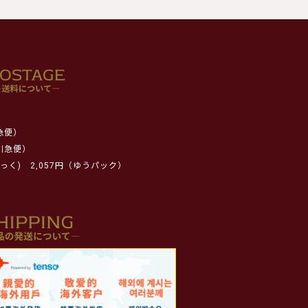
急便）
川急便）
っく)
2,057円（ゆうパック）