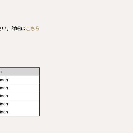
さい。詳細は
こちら
h
inch
inch
inch
inch
inch