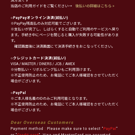
済方法です
当店のご利用ガイドをご覧ください→
後払いの詳細はこちら >
○
PayPayオンライン決済
(前払い)
※PayPay残高払のみ対応可能でございます。
※支払いが完了し、しばらくすると自動でご利用のサービスへ戻り
ます。手続き中にページを閉じると購入が失敗する可能性がありま
す。
確認画面後に決済画面にて決済手続きをおこなってください。
○
クレジットカード決済
(前払い)
VISA / MASTER / DINERS / JCB / AMEX
※分割払い・リボルビング払いもご利用頂けます。
※不正使用防止のため、お電話にてご本人様確認をさせていただく
場合がございます。
○
PayPal
※ご本人様名義のIDのみご利用可能となります。
※不正使用防止のため、お電話にてご本人様確認をさせていただく
場合がございます。
Dear Overseas Customers
Payment method : Please make sure to select "
PayPal
"
or "
Credit card
". Visa and MasterCard are accepted.