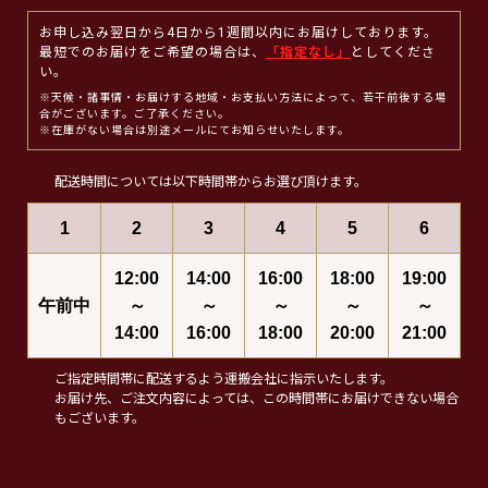
お申し込み翌日から4日から1週間以内にお届けしております。
最短でのお届けをご希望の場合は、
「指定なし」
としてくださ
い。
※天候・諸事情・お届けする地域・お支払い方法によって、若干前後する場
合がございます。ご了承ください。
※在庫がない場合は別途メールにてお知らせいたします。
配送時間については以下時間帯からお選び頂けます。
1
2
3
4
5
6
12:00
14:00
16:00
18:00
19:00
午前中
～
～
～
～
～
14:00
16:00
18:00
20:00
21:00
ご指定時間帯に配送するよう運搬会社に指示いたします。
お届け先、ご注文内容によっては、この時間帯にお届けできない場合
もございます。