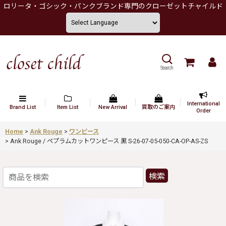
ロリータ・ゴシック・パンクブランド専門のクローゼットチャイルド
Search
International
Brand List
Item List
New Arrival
買取のご案内
Order
Home
>
Ank Rouge
>
ワンピース
>
Ank Rouge / ペプラムカットワンピース 黒 S-26-07-05-050-CA-OP-AS-ZS
検索