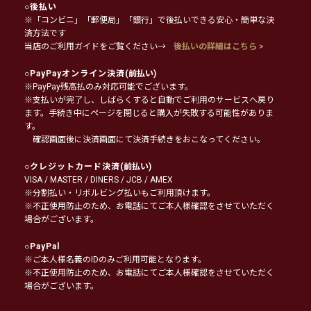
○
後払い
※「コンビニ」「郵便局」「銀行」で後払いできる安心・簡単な決
済方法です
当店のご利用ガイドをご覧ください→
後払いの詳細はこちら >
○
PayPayオンライン決済
(前払い)
※PayPay残高払のみ対応可能でございます。
※支払いが完了し、しばらくすると自動でご利用のサービスへ戻り
ます。手続き中にページを閉じると購入が失敗する可能性がありま
す。
確認画面後に決済画面にて決済手続きをおこなってください。
○
クレジットカード決済
(前払い)
VISA / MASTER / DINERS / JCB / AMEX
※分割払い・リボルビング払いもご利用頂けます。
※不正使用防止のため、お電話にてご本人様確認をさせていただく
場合がございます。
○
PayPal
※ご本人様名義のIDのみご利用可能となります。
※不正使用防止のため、お電話にてご本人様確認をさせていただく
場合がございます。