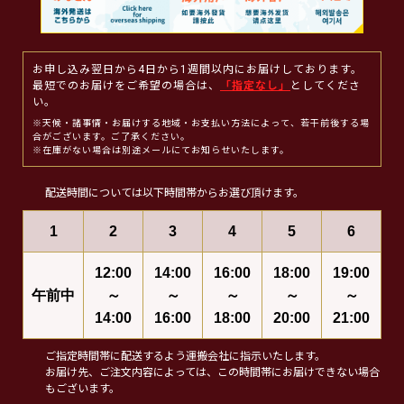
お申し込み翌日から4日から1週間以内にお届けしております。
最短でのお届けをご希望の場合は、
「指定なし」
としてくださ
い。
※天候・諸事情・お届けする地域・お支払い方法によって、若干前後する場
合がございます。ご了承ください。
※在庫がない場合は別途メールにてお知らせいたします。
配送時間については以下時間帯からお選び頂けます。
1
2
3
4
5
6
12:00
14:00
16:00
18:00
19:00
午前中
～
～
～
～
～
14:00
16:00
18:00
20:00
21:00
ご指定時間帯に配送するよう運搬会社に指示いたします。
お届け先、ご注文内容によっては、この時間帯にお届けできない場合
もございます。