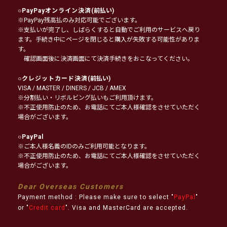
○
PayPayオンライン決済
(前払い)
※PayPay残高払のみ対応可能でございます。
※支払いが完了し、しばらくすると自動でご利用のサービスへ戻り
ます。手続き中にページを閉じると購入が失敗する可能性がありま
す。
確認画面後に決済画面にて決済手続きをおこなってください。
○
クレジットカード決済
(前払い)
VISA / MASTER / DINERS / JCB / AMEX
※分割払い・リボルビング払いもご利用頂けます。
※不正使用防止のため、お電話にてご本人様確認をさせていただく
場合がございます。
○
PayPal
※ご本人様名義のIDのみご利用可能となります。
※不正使用防止のため、お電話にてご本人様確認をさせていただく
場合がございます。
Dear Overseas Customers
Payment method : Please make sure to select "
PayPal
"
or "
Credit card
". Visa and MasterCard are accepted.