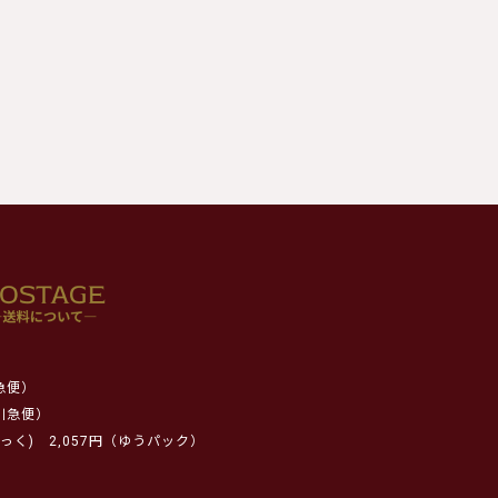
急便）
川急便）
っく)
2,057円（ゆうパック）