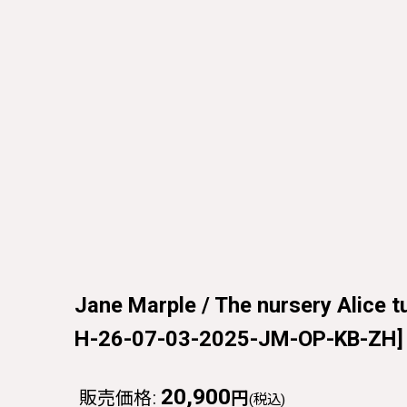
Jane Marple / The nursery Ali
H-26-07-03-2025-JM-OP-KB-ZH
]
20,900
販売価格
:
円
(税込)