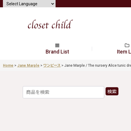
Brand List
Item L
Home
>
Jane Marple
>
ワンピース
>
Jane Marple / The nursery Alice tuni
検索