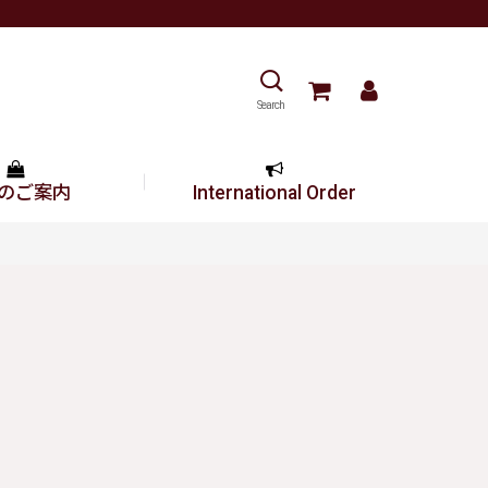
Search
のご案内
International Order