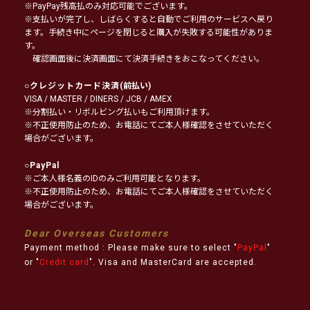
※PayPay残高払のみ対応可能でございます。
※支払いが完了し、しばらくすると自動でご利用のサービスへ戻り
ます。手続き中にページを閉じると購入が失敗する可能性がありま
す。
確認画面後に決済画面にて決済手続きをおこなってください。
○
クレジットカード決済
(前払い)
VISA / MASTER / DINERS / JCB / AMEX
※分割払い・リボルビング払いもご利用頂けます。
※不正使用防止のため、お電話にてご本人様確認をさせていただく
場合がございます。
○
PayPal
※ご本人様名義のIDのみご利用可能となります。
※不正使用防止のため、お電話にてご本人様確認をさせていただく
場合がございます。
Dear Overseas Customers
Payment method : Please make sure to select "
PayPal
"
or "
Credit card
". Visa and MasterCard are accepted.